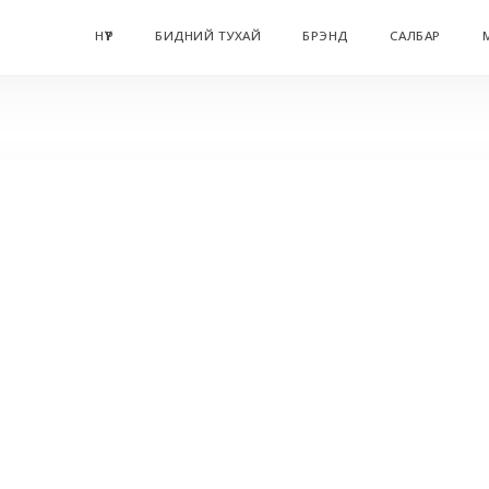
НҮҮР
БИДНИЙ ТУХАЙ
БРЭНД
САЛБАР