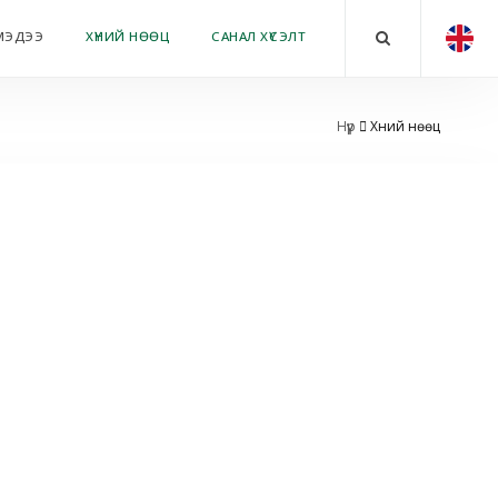
МЭДЭЭ
ХҮНИЙ НӨӨЦ
САНАЛ ХҮСЭЛТ
Нүүр
Хүний нөөц