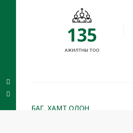
135
ggi
АЖИЛТНЫ ТОО
+97
© Грийн
БАГ, ХАМТ ОЛОН
"Чанар үнэ цэн түгээнэ" уриатайгаар анх 3 брэ