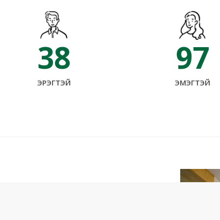
38
97
.hr@monos.mn
ЭРЭГТЭЙ
ЭМЭГТЭЙ
6 77130101
 Гэйт Интернэйшнл ХХК 2026
ндээс эхэлсэн бизнес маань өнөөдөр 25 брэндтэй