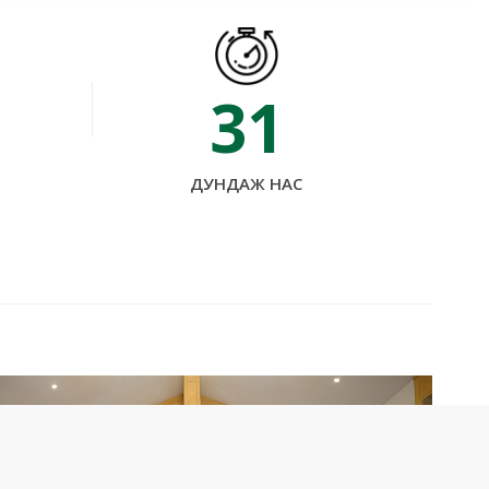
31
ДУНДАЖ НАС
Хөгжүүлэгч Websites™